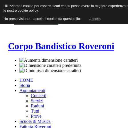
Utilizziamo i cookie per essere sicuri che tu possa avere la migliore esperienza su
Vai al contenuto
le nostre
cookie policy
.
Vai alla navigazione principale
Vai alla prima colonna
Ho preso visione e accetto i cookie da questo sito.
Accetto
Vai alla seconda colonna
Corpo Bandistico Roveroni
HOME
Storia
Appuntamenti
Concerti
Servizi
Raduni
Tutti
Prove
Scuola di Musica
Fattoria Roveroni