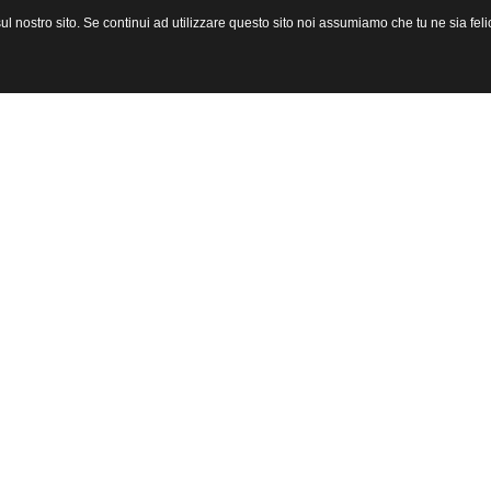
l nostro sito. Se continui ad utilizzare questo sito noi assumiamo che tu ne sia felic