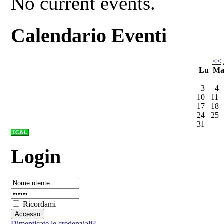
No current events.
Calendario Eventi
<<
Lu
M
3
4
10
11
17
18
24
25
31
Login
Ricordami
Dimenticate le credenziali?