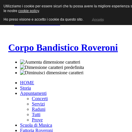
Utilizziamo i cookie per essere sicuri che tu possa avere la migliore esperienza su
Vai al contenuto
le nostre
cookie policy
.
Vai alla navigazione principale
Vai alla prima colonna
Ho preso visione e accetto i cookie da questo sito.
Accetto
Vai alla seconda colonna
Corpo Bandistico Roveroni
HOME
Storia
Appuntamenti
Concerti
Servizi
Raduni
Tutti
Prove
Scuola di Musica
Fattoria Roveroni