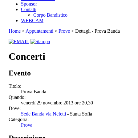
Sponsor
Contatti
Corpo Bandistico
WEBCAM
Home
>
Appuntamenti
>
Prove
> Dettagli - Prova Banda
Concerti
Evento
Titolo:
Prova Banda
Quando:
venerdì 29 novembre 2013 ore 20,30
Dove:
Sede Banda via Nefetti
- Santa Sofia
Categoria:
Prova
Descrizione