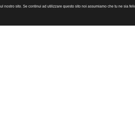
l nostro sito. Se continui ad utilizzare questo sito noi assumiamo che tu ne sia felic