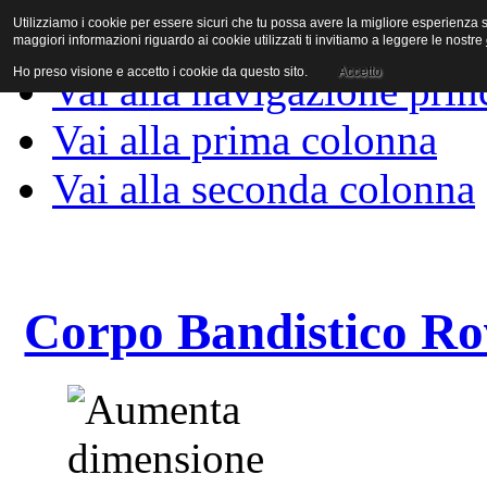
Utilizziamo i cookie per essere sicuri che tu possa avere la migliore esperienza su
Vai al contenuto
maggiori informazioni riguardo ai cookie utilizzati ti invitiamo a leggere le nostre
Ho preso visione e accetto i cookie da questo sito.
Accetto
Vai alla navigazione prin
Vai alla prima colonna
Vai alla seconda colonna
Corpo Bandistico Ro