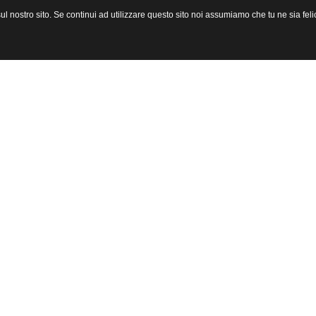
l nostro sito. Se continui ad utilizzare questo sito noi assumiamo che tu ne sia felic