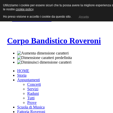
Utilizziamo i cookie per essere sicuri che tu possa avere la migliore esperienza su
Vai al contenuto
le nostre
cookie policy
.
Vai alla navigazione principale
Vai alla prima colonna
Ho preso visione e accetto i cookie da questo sito.
Accetto
Vai alla seconda colonna
Corpo Bandistico Roveroni
HOME
Storia
Appuntamenti
Concerti
Servizi
Raduni
Tutti
Prove
Scuola di Musica
Fattoria Roveroni