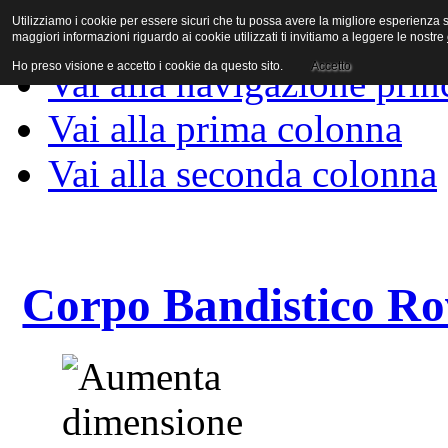
Utilizziamo i cookie per essere sicuri che tu possa avere la migliore esperienza su
Vai al contenuto
maggiori informazioni riguardo ai cookie utilizzati ti invitiamo a leggere le nostre
Ho preso visione e accetto i cookie da questo sito.
Accetto
Vai alla navigazione prin
Vai alla prima colonna
Vai alla seconda colonna
Corpo Bandistico Ro